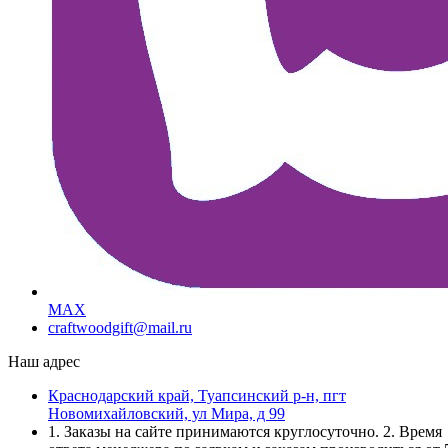
MAX
craftwoodgift@mail.ru
Наш адрес
Краснодарский край, Туапсинский р-н, пгт
Новомихайловский, ул Мира, д 99
1. Заказы на сайте принимаются круглосуточно. 2. Время