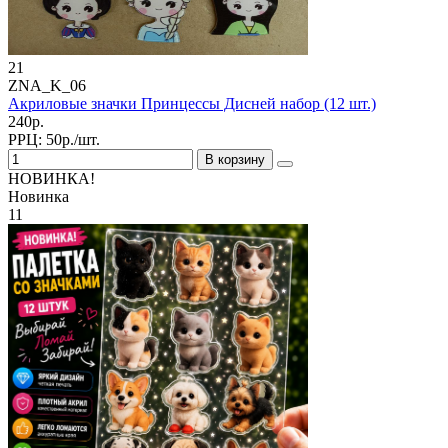
21
ZNA_K_06
Акриловые значки Принцессы Дисней набор (12 шт.)
240р.
РРЦ:
50р./шт.
В корзину
НОВИНКА!
Новинка
11