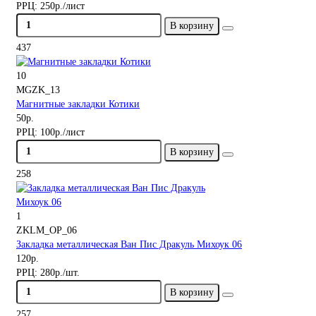
РРЦ:
250р./лист
В корзину
437
10
MGZK_13
Магнитные закладки Котики
50р.
РРЦ:
100р./лист
В корзину
258
1
ZKLM_OP_06
Закладка металлическая Ван Пис Дракуль Михоук 06
120р.
РРЦ:
280р./шт.
В корзину
257