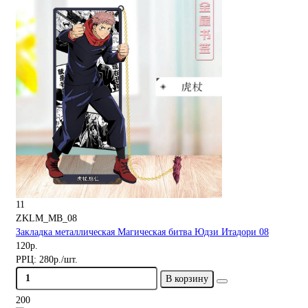
11
ZKLM_MB_08
Закладка металлическая Магическая битва Юдзи Итадори 08
120р.
РРЦ:
280р./шт.
В корзину
200