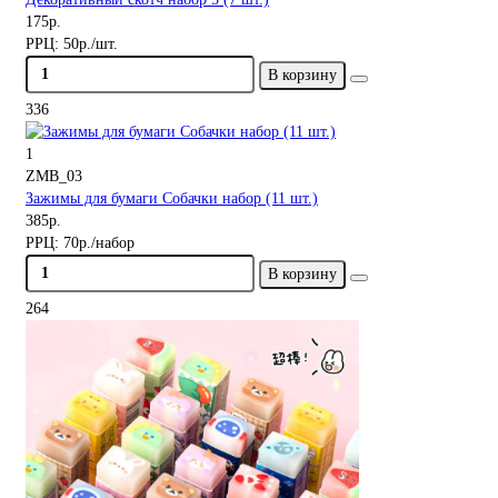
175р.
РРЦ:
50р./шт.
В корзину
336
1
ZMB_03
Зажимы для бумаги Собачки набор (11 шт.)
385р.
РРЦ:
70р./набор
В корзину
264