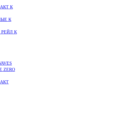
АКТ К
ЫЕ К
 РЕЙЛ К
WAVES
E ZERO
ПАКТ