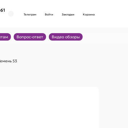
161
Телеграм
Войти
Закладки
Корзина
етам
Вопрос-ответ
Видео обзоры
Темень 53