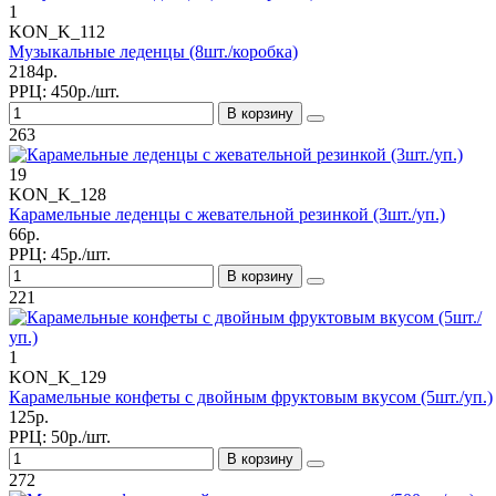
1
KON_K_112
Музыкальные леденцы (8шт./коробка)
2184р.
РРЦ:
450р./шт.
В корзину
263
19
KON_K_128
Карамельные леденцы с жевательной резинкой (3шт./уп.)
66р.
РРЦ:
45р./шт.
В корзину
221
1
KON_K_129
Карамельные конфеты с двойным фруктовым вкусом (5шт./уп.)
125р.
РРЦ:
50р./шт.
В корзину
272