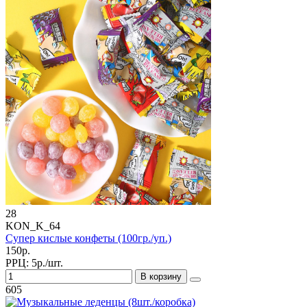
28
KON_K_64
Супер кислые конфеты (100гр./уп.)
150р.
РРЦ:
5р./шт.
В корзину
605