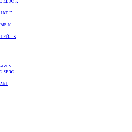
E ZERO К
АКТ К
ЫЕ К
 РЕЙЛ К
WAVES
E ZERO
ПАКТ