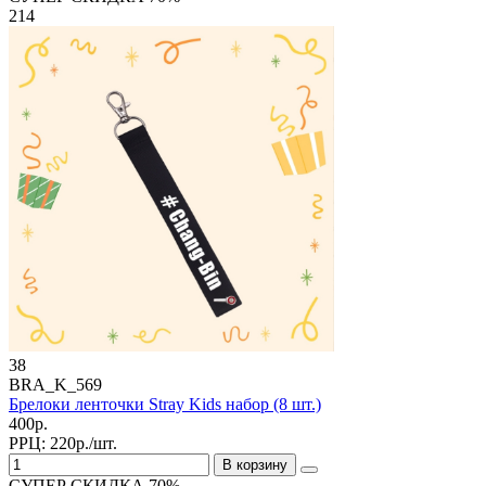
214
38
BRA_K_569
Брелоки ленточки Stray Kids набор (8 шт.)
400р.
РРЦ:
220р./шт.
В корзину
СУПЕР СКИДКА 70%