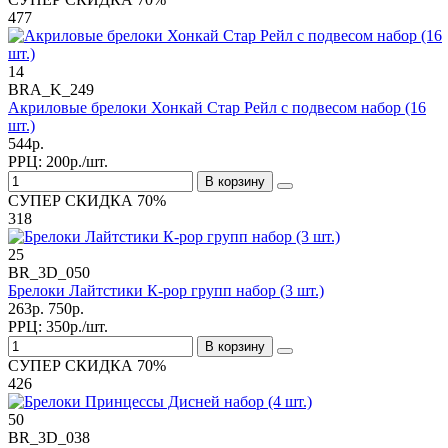
477
14
BRA_K_249
Акриловые брелоки Хонкай Стар Рейл с подвесом набор (16
шт.)
544р.
РРЦ:
200р./шт.
В корзину
СУПЕР СКИДКА 70%
318
25
BR_3D_050
Брелоки Лайтстики К-рор групп набор (3 шт.)
263р.
750р.
РРЦ:
350р./шт.
В корзину
СУПЕР СКИДКА 70%
426
50
BR_3D_038