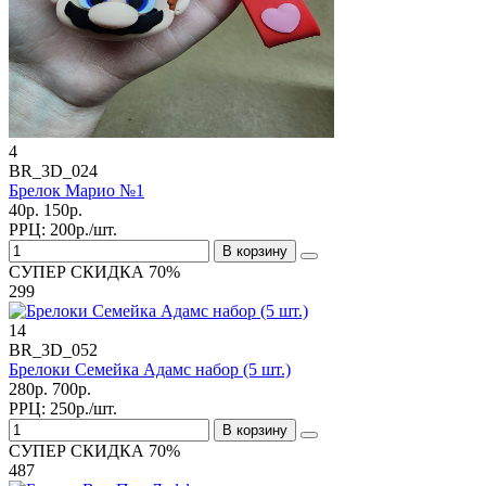
4
BR_3D_024
Брелок Марио №1
40р.
150р.
РРЦ:
200р./шт.
В корзину
СУПЕР СКИДКА 70%
299
14
BR_3D_052
Брелоки Семейка Адамс набор (5 шт.)
280р.
700р.
РРЦ:
250р./шт.
В корзину
СУПЕР СКИДКА 70%
487