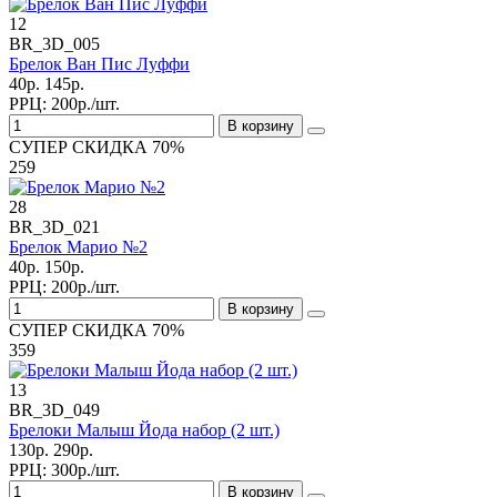
12
BR_3D_005
Брелок Ван Пис Луффи
40р.
145р.
РРЦ:
200р./шт.
В корзину
СУПЕР СКИДКА 70%
259
28
BR_3D_021
Брелок Марио №2
40р.
150р.
РРЦ:
200р./шт.
В корзину
СУПЕР СКИДКА 70%
359
13
BR_3D_049
Брелоки Малыш Йода набор (2 шт.)
130р.
290р.
РРЦ:
300р./шт.
В корзину