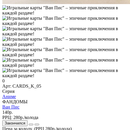
0
Арт: CARDS_K_05
Серия
Аниме
ФАНДОМЫ
Ван Пис
140р.
РРЦ:
280р./колода
Закончился
Цена за колоду. (РРЦ 280р./колода)