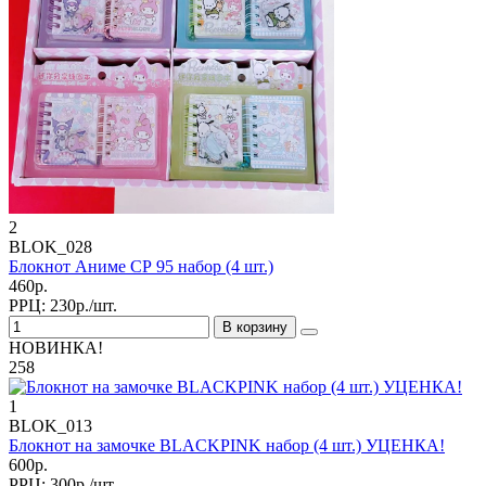
2
BLOK_028
Блокнот Аниме СР 95 набор (4 шт.)
460р.
РРЦ:
230р./шт.
В корзину
НОВИНКА!
258
1
BLOK_013
Блокнот на замочке BLACKPINK набор (4 шт.) УЦЕНКА!
600р.
РРЦ:
300р./шт.