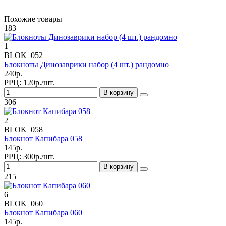
Похожие товары
183
1
BLOK_052
Блокноты Динозаврики набор (4 шт.) рандомно
240р.
РРЦ:
120р./шт.
В корзину
306
2
BLOK_058
Блокнот Капибара 058
145р.
РРЦ:
300р./шт.
В корзину
215
6
BLOK_060
Блокнот Капибара 060
145р.