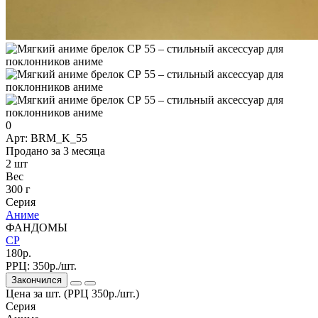
0
Арт: BRM_K_55
Продано за 3 месяца
2 шт
Вес
300 г
Серия
Аниме
ФАНДОМЫ
СР
180р.
РРЦ:
350р./шт.
Закончился
Цена за шт. (РРЦ 350р./шт.)
Серия