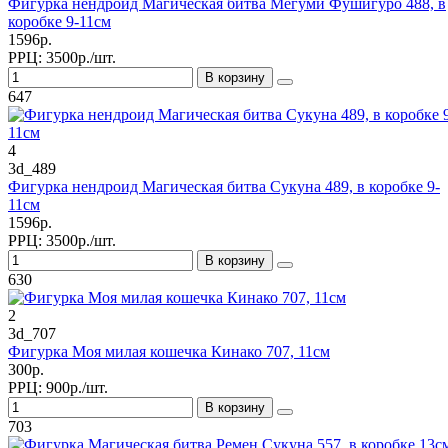
Фигурка нендроид Магическая битва Мегуми Фушигуро 488, в
коробке 9-11см
1596р.
РРЦ:
3500р./шт.
В корзину
647
4
3d_489
Фигурка нендроид Магическая битва Сукуна 489, в коробке 9-
11см
1596р.
РРЦ:
3500р./шт.
В корзину
630
2
3d_707
Фигурка Моя милая кошечка Кинако 707, 11см
300р.
РРЦ:
900р./шт.
В корзину
703