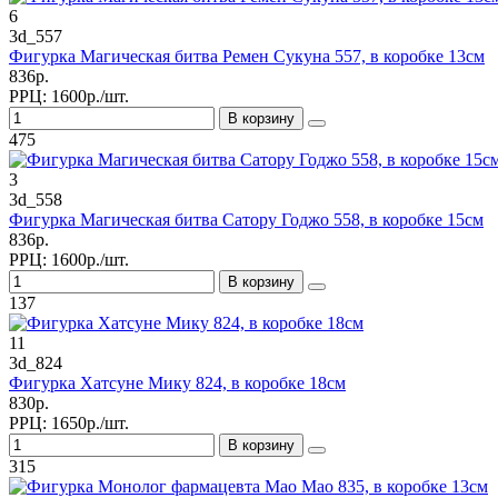
6
3d_557
Фигурка Магическая битва Ремен Сукуна 557, в коробке 13см
836р.
РРЦ:
1600р./шт.
В корзину
475
3
3d_558
Фигурка Магическая битва Сатору Годжо 558, в коробке 15см
836р.
РРЦ:
1600р./шт.
В корзину
137
11
3d_824
Фигурка Хатсуне Мику 824, в коробке 18см
830р.
РРЦ:
1650р./шт.
В корзину
315