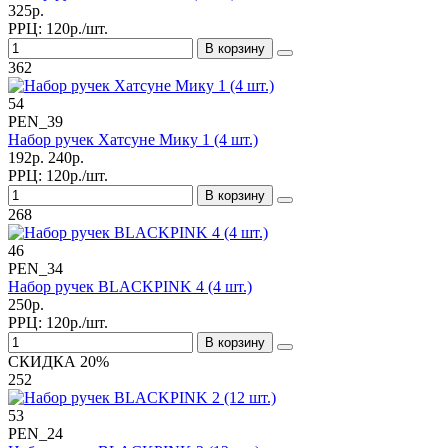
325р.
РРЦ:
120р./шт.
В корзину
362
54
PEN_39
Набор ручек Хатсуне Мику 1 (4 шт.)
192р.
240р.
РРЦ:
120р./шт.
В корзину
268
46
PEN_34
Набор ручек BLACKPINK 4 (4 шт.)
250р.
РРЦ:
120р./шт.
В корзину
СКИДКА 20%
252
53
PEN_24