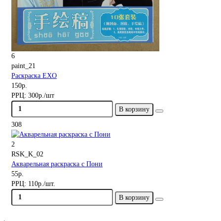
6
paint_21
Раскраска EXO
150р.
РРЦ:
300р./шт
В корзину
308
2
RSK_K_02
Акварельная раскраска с Пони
55р.
РРЦ:
110р./шт.
В корзину