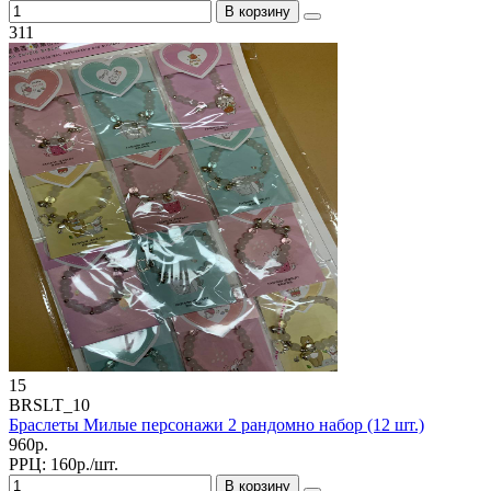
В корзину
311
15
BRSLT_10
Браслеты Милые персонажи 2 рандомно набор (12 шт.)
960р.
РРЦ:
160р./шт.
В корзину